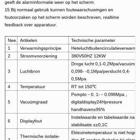
geeft de alarminformatie weer op het scherm.
15 Bij normaal gebruik kunnen foutwaarschuwingen en
foutoorzaken op het scherm worden beschreven, realtime
feedback over apparatuur.
Nee.
Artikelen
Technische parameter
1
Verwarmingsprincipe
Heteluchtbuitencirculatieverwarmi
2
Stroomvoorziening
380V50HZ 12KW
Droge lucht 0,1-0,2Mpa/vacuüm-
3
Luchtbron
0,098- -0,1Mpa/perslucht 0,4-
0,5Mpa
4
Temperatuur
RT tot 150℃
Pompto－0. 1-－0.098Mpa，
5
Vacuümgraad
digitaldisplay24Hpressure
handhaven≤95%
Instelwaarde en tabelwaarde na
6
Displayfout
stabilisatie ≤±0,1C
Ektexinetemperatuur is niet hoger
Thermische isolatie-