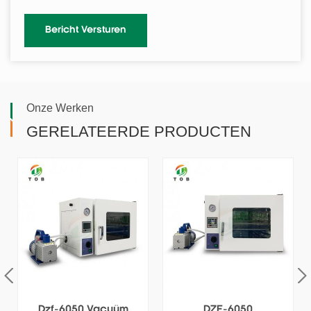
Onze Werken
GERELATEERDE PRODUCTEN
m
DZF-6050
DZF 6020