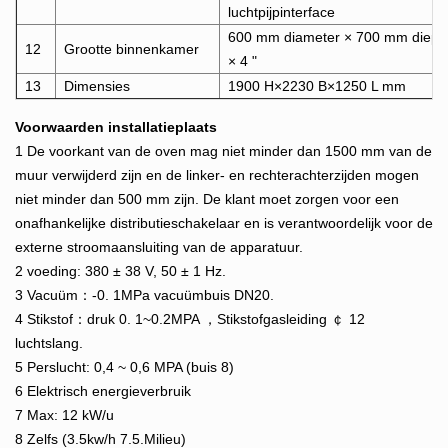
luchtpijpinterface
600 mm diameter × 700 mm diept
12
Grootte binnenkamer
× 4 "
13
Dimensies
1900 H×2230 B×1250 L mm
Voorwaarden installatieplaats
1 De voorkant van de oven mag niet minder dan 1500 mm van de
muur verwijderd zijn en de linker- en rechterachterzijden mogen
niet minder dan 500 mm zijn. De klant moet zorgen voor een
onafhankelijke distributieschakelaar en is verantwoordelijk voor de
externe stroomaansluiting van de apparatuur.
2 voeding: 380 ± 38 V, 50 ± 1 Hz.
3 Vacuüm：-0. 1MPa vacuümbuis DN20.
4 Stikstof：druk 0. 1~0.2MPA ，Stikstofgasleiding ￠ 12
luchtslang.
5 Perslucht: 0,4 ~ 0,6 MPA (buis 8)
6 Elektrisch energieverbruik
7 Max: 12 kW/u
8 Zelfs (3.5kw/h 7.5.Milieu)