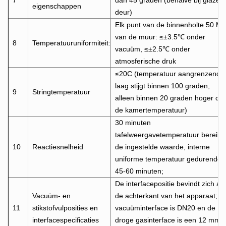
7
dan 45 graden (behalve bij glazen
eigenschappen
deur)
Elk punt van de binnenholte 50 M
van de muur: ≤±3.5℃ onder
8
Temperatuuruniformiteit:
vacuüm, ≤±2.5℃ onder
atmosferische druk
≤20C (temperatuur aangrenzend
laag stijgt binnen 100 graden,
9
Stringtemperatuur
alleen binnen 20 graden hoger da
de kamertemperatuur)
30 minuten
tafelweergavetemperatuur bereikt
10
Reactiesnelheid
de ingestelde waarde, interne
uniforme temperatuur gedurende
45-60 minuten;
De interfacepositie bevindt zich aa
Vacuüm- en
de achterkant van het apparaat; D
11
stikstofvulposities en
vacuüminterface is DN20 en de
interfacespecificaties
droge gasinterface is een 12 mm