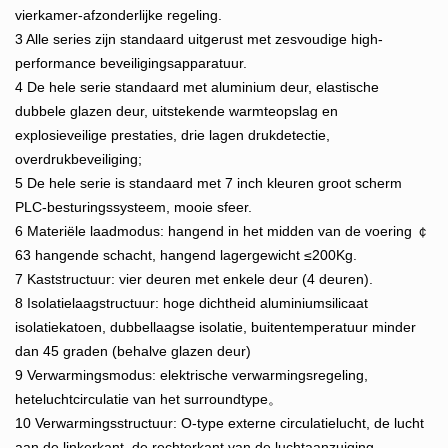
vierkamer-afzonderlijke regeling.
3 Alle series zijn standaard uitgerust met zesvoudige high-
performance beveiligingsapparatuur.
4 De hele serie standaard met aluminium deur, elastische
dubbele glazen deur, uitstekende warmteopslag en
explosieveilige prestaties, drie lagen drukdetectie,
overdrukbeveiliging;
5 De hele serie is standaard met 7 inch kleuren groot scherm
PLC-besturingssysteem, mooie sfeer.
6 Materiële laadmodus: hangend in het midden van de voering ￠
63 hangende schacht, hangend lagergewicht ≤200Kg.
7 Kaststructuur: vier deuren met enkele deur (4 deuren).
8 Isolatielaagstructuur: hoge dichtheid aluminiumsilicaat
isolatiekatoen, dubbellaagse isolatie, buitentemperatuur minder
dan 45 graden (behalve glazen deur)
9 Verwarmingsmodus: elektrische verwarmingsregeling,
heteluchtcirculatie van het surroundtype。
10 Verwarmingsstructuur: O-type externe circulatielucht, de lucht
aan de linkerkant, de rechterkant van de luchtaanzuiging,