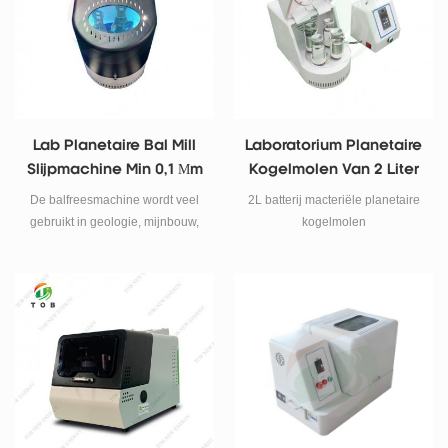
zijn eigen as om een ​​planetaire
beweging te maken.
Lab Planetaire Bal Mill
Laboratorium Planetaire
Slijpmachine Min 0,1 Μm
Kogelmolen Van 2 Liter
Poedermolen
De balfreesmachine wordt veel
2L batterij macteriële planetaire
gebruikt in geologie, mijnbouw,
kogelmolen
metallurgie, elektronica,
bouwmaterialen, keramiek,
chemicaliën, lichte industrie,
geneeskunde, schoonheid,
milieubescherming en andere
afdelingen.