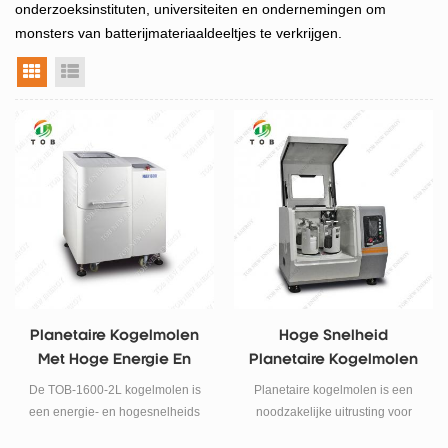
onderzoeksinstituten, universiteiten en ondernemingen om
monsters van batterijmateriaaldeeltjes te verkrijgen.
rasterweergave
lijstweergave
Planetaire Kogelmolen
Hoge Snelheid
Met Hoge Energie En
Planetaire Kogelmolen
Hoge Snelheid
De TOB-1600-2L kogelmolen is
Planetaire kogelmolen is een
een energie- en hogesnelheids
noodzakelijke uitrusting voor
planetaire kogelmolen met een
mengen, fijnmalen, kleine