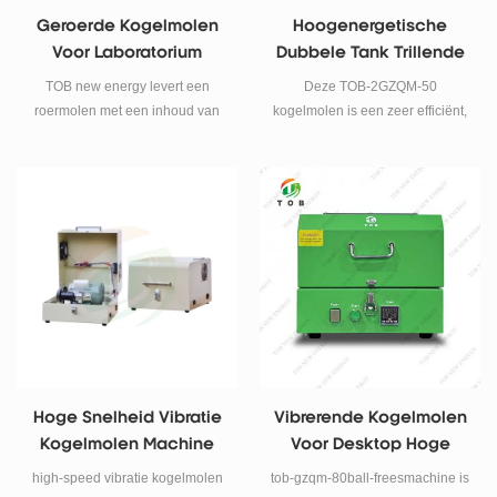
Geroerde Kogelmolen
Hoogenergetische
Voor Laboratorium
Dubbele Tank Trillende
Kogelmolen
TOB new energy levert een
Deze TOB-2GZQM-50
roermolen met een inhoud van
kogelmolen is een zeer efficiënt,
30 liter voor laboratorium , we
klein instrument voor de
kunnen ook modellen van 5 liter
bereiding van
en 10 liter leveren , neem
laboratoriummonsters (klein en
contact met ons op voor meer
microscopisch). Het instrument
informatie.
maakt gebruik van een
driedimensionale rotatie- en
trillingsbeweging tijdens het
malen, en de botsingsenergie is
hoger dan die van andere typen
kogelmolens. Het instrument is
bovendien compact, licht en
efficiënt.
Hoge Snelheid Vibratie
Vibrerende Kogelmolen
Kogelmolen Machine
Voor Desktop Hoge
Snelheid 80ml
high-speed vibratie kogelmolen
tob-gzqm-80ball-freesmachine is