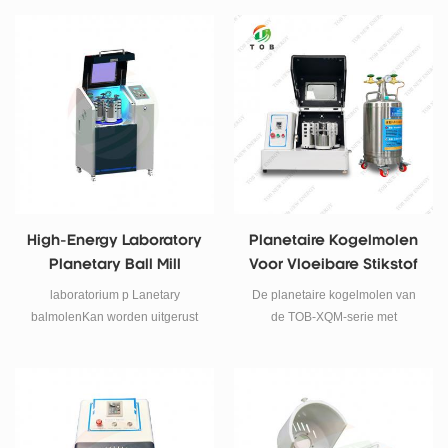
maximale rotatiesnelheid van
monstervoorbereiding,
1600 tpm. Hij is speciaal
verspreiding van nanomateriaal,
ontworpen voor droog en nat
ontwikkeling van nieuwe
malen, het mengen van diverse
producten en kleine
poedermaterialen en het
batchproductie van hightech
mechanisch legeren van
materialen.
metalen.
High-Energy Laboratory
Planetaire Kogelmolen
Planetary Ball Mill
Voor Vloeibare Stikstof
laboratorium p Lanetary
De planetaire kogelmolen van
balmolenKan worden uitgerust
de TOB-XQM-serie met
met vacuümbalmolen, het
variabele frequentie is uitgerust
monster kan worden gemalen
met vier tanks op dezelfde
onder vacuüm.
draaitafel. Wanneer de draaitafel
draait, draaien de tanks om de
draaitafelas en roteren ze om