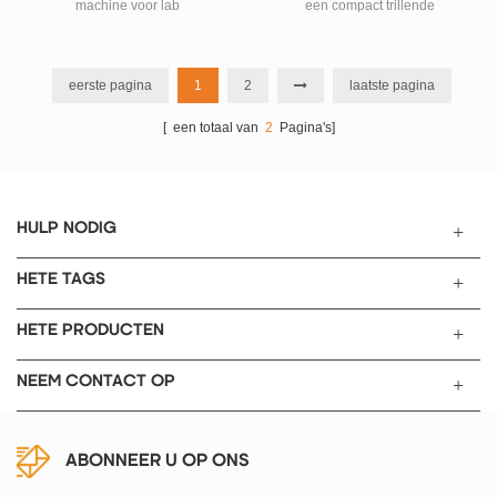
machine voor lab
een compact trillende
kogelmolen met hoge snelheid
voor het snel en gemakkelijk
maken van een kleine
eerste pagina
1
2
laatste pagina
hoeveelheid poedermonsters
[ een totaal van
2
Pagina's]
met verbeterd trillingsontwerp.
HULP NODIG
HETE TAGS
HETE PRODUCTEN
NEEM CONTACT OP
ABONNEER U OP ONS