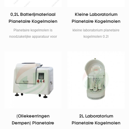
0,2L Batterijmateriaal
Kleine Laboratorium
Planetaire Kogelmolen
Planetaire Kogelmolen
0.2l
Planetaire kogelmolen is
kleine laboratorium planetaire
noodzakelijke apparatuur voor
kogelmolen 0.2l
het mengen, fijnmalen,
monstervoorbereiding,
verspreiding van
nanomaterialen, ontwikkeling
van nieuwe producten en
voorbereiding van de productie
van hightech materiaal in kleine
hoeveelheden.
(oliekeerringen
2L Laboratorium
Dempen) Planetaire
Planetaire Kogelmolen