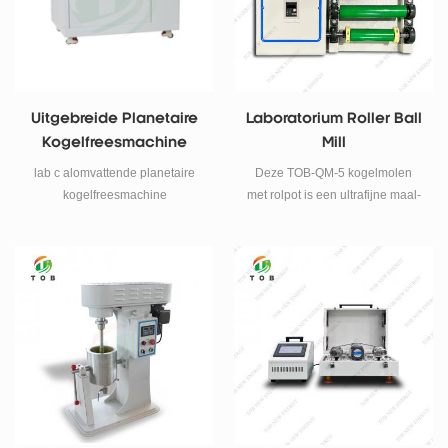
experiment kan tegelijkertijd vier
monsters verkrijgen). Met
functies van klein formaat,
volledig uitgerust, hoog
rendement, laag geluidsniveau.
Uitgebreide Planetaire
Laboratorium Roller Ball
Kogelfreesmachine
Mill
lab c alomvattende planetaire
Deze TOB-QM-5 kogelmolen
kogelfreesmachine
met rolpot is een ultrafijne maal-
en mengapparatuur voor
laboratorium- en kleine
batchproductie.