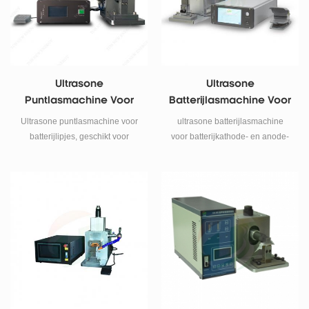
Ultrasone
Ultrasone
Puntlasmachine Voor
Batterijlasmachine Voor
Batterijlipjes Voor
Batterijkathode- En
Ultrasone puntlasmachine voor
ultrasone batterijlasmachine
Laboratoriumonderzoek
Anode-Elektrodelassen
batterijlipjes, geschikt voor
voor batterijkathode- en anode-
cilindrische en pouch-cellen.
elektrodelassen . (ondersteunt
800W, 40kHz, precisielassen
zowel enkellaags als meerlaags)
voor aluminium en nikkelen
lipjes. Ideaal voor
batterijlaboratoriumonderzoek.