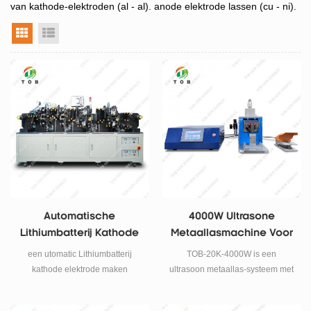
van kathode-elektroden (al - al). anode elektrode lassen (cu - ni).
rasterweergave
lijstweergave
Automatische
4000W Ultrasone
Lithiumbatterij Kathode
Metaallasmachine Voor
Elektrode Maken
Batterijlipjes | TOB-20K-
een utomatic Lithiumbatterij
TOB-20K-4000W is een
Machine
4000W
kathode elektrode maken
ultrasoon metaallas-systeem met
machineis een speciale
hoog vermogen van
productieapparatuur voor de
4000W/20kHz met Duitse