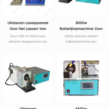
Ultrasoon Lasapparaat
3000w
Voor Het Lassen Van
Batterijlasmachine Voor
Doppen In Het
Elektrodevellen 10-30
Deze TOB-VS-X50A is een
3000w ultrasone metalen
Dashboardkastje
Lagen
ultrasoon lasapparaat en kan
batterijlasmachine voor
worden gebruikt in het
elektrodeplaten 10-30 lagen
handschoenenkastje. voor
18650, 21700 en ander
cilindrisch lassen van
batterijkappen.