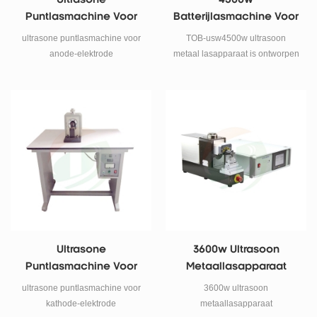
Ultrasone
4500w
Puntlasmachine Voor
Batterijlasmachine Voor
Anode-Elektrode
Elektrodebladen 10-60
ultrasone puntlasmachine voor
TOB-usw4500w ultrasoon
Lagen
anode-elektrode
metaal lasapparaat is ontworpen
voor lithium batterij tab lassen
met touchscreen-controller. het is
ontworpen voor het lassen van
gestapelde elektrodebladen
(koper en aluminium) en tab op
stroomcollectoren om li-ion
pouch cellen in r & d-laboratoria
en productielijnen voor te
bereiden.
Ultrasone
3600w Ultrasoon
Puntlasmachine Voor
Metaallasapparaat
Kathode-Elektrode
ultrasone puntlasmachine voor
3600w ultrasoon
kathode-elektrode
metaallasapparaat