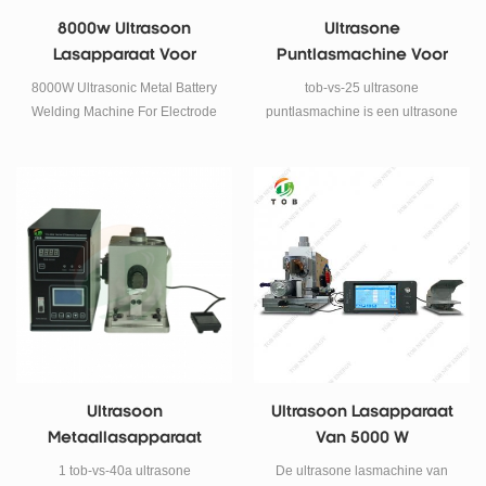
8000w Ultrasoon
Ultrasone
Lasapparaat Voor
Puntlasmachine Voor
Elektroden Van 10-120
Het Lassen Van
8000W Ultrasonic Metal Battery
tob-vs-25 ultrasone
Lagen
Aluminium En
Welding Machine For Electrode
puntlasmachine is een ultrasone
Aluminiumfolie
Sheets 10-120 Layers
metalen lasser die is ontworpen
voor het lassen van
aluminiumfoliekathode-
elektrodeplaten aluminiumfolie
en al tab op stroomcollectoren
om li-ionzakjescellen en
cilindercellen voor te bereiden in
r & amp; d-laboratoria en
productielijnen.
Ultrasoon
Ultrasoon Lasapparaat
Metaallasapparaat
Van 5000 W
Voor Het Lassen Van Ni-
1 tob-vs-40a ultrasone
De ultrasone lasmachine van