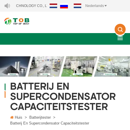
Y TECHNOLOGY CO., LTD..
Nederlands
BATTERIJ EN
SUPERCONDENSATOR
CAPACITEITSTESTER
Huis
>
Batterijtester
>
Batterij En Supercondensator Capaciteitstester