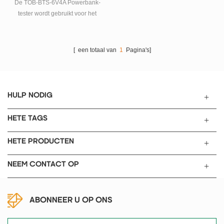
De TOB-BTS-6V4A Powerbank-
tester wordt gebruikt voor het
detecteren van de kwaliteit van
de powerbank. Hij kan de
capaciteit, de spanning en de
[ een totaal van
1
Pagina's]
levenscyclusprestaties van de
powerbank testen met een
aangesloten computer.
HULP NODIG
HETE TAGS
HETE PRODUCTEN
NEEM CONTACT OP
ABONNEER U OP ONS