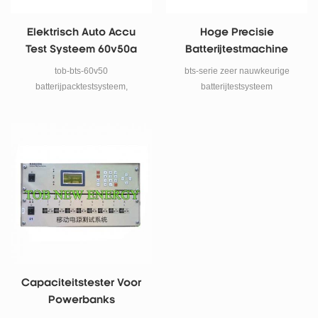
Elektrisch Auto Accu
Hoge Precisie
Test Systeem 60v50a
Batterijtestmachine
tob-bts-60v50
bts-serie zeer nauwkeurige
batterijpacktestsysteem,
batterijtestsysteem
ontladingstester voor
systeemomvang: uitgebreide
batterijlading wordt hoofdzakelijk
prestatietests voor
gebruikt voor het testen van
lithiumpolymeer, lithium-ion,
elektrische autoaccu's, het kan
nikkelmetaalhydride,
lithiumaccu-spanning tot 60v
nikkelcadmium, loodzuuraccu
testen met max. stroom 50a.
van; onderzoek van
batterijmaterialen; kleine
hoeveelheden celproductie en
sorteercapaciteit; combinatie van
batterij, laptop batterij testen.
Capaciteitstester Voor
Powerbanks