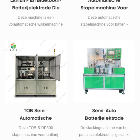
Lithium- En Bluetooth-
Automatische
Batterijelektrode Die
Stapelmachine Voor
Wikkelmachine Maakt
Batterij-Elektroden Voor
Deze machine is een
Deze automatische
Lithiumzakcel
volautomatische wikkelmachine
stapelmachine voor batterij-
die wordt gebruikt voor het
elektroden wordt voornamelijk
wikkelen van lithiumbatterijen en
gebruikt in het Z-type
zakjes.
stapelproces van lithium-ion-
zakcellen.
TOB Semi-
Semi-Auto
Automatische
Batterijelektrode
Stapelmachine Voor
Stapelmachine Voor
Deze TOB-S-DP300
De stackingmachine van het
Batterij-Elektroden
Lithium Pouch Cel
stapelmachine voor batterij-
pouchcelelektrode is geschikt