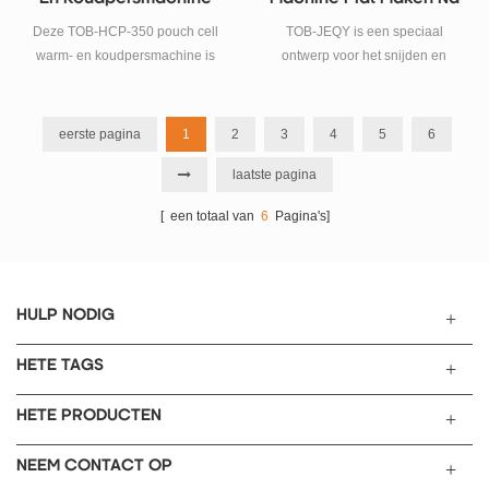
worden ingesteld. plc hmi-
Het Lassen
systeem om mens-computer
Deze TOB-HCP-350 pouch cell
TOB-JEQY is een speciaal
dialoog te bereiken, eenvoudig
warm- en koudpersmachine is
ontwerp voor het snijden en
te bedienen.
geschikt voor het
vormen van de pers van
productieproces van
stapelcellen na het liplassen.
warmpersen en koudpersen van
eerste pagina
1
2
3
4
5
6
lithium-ion pouch cellen.
laatste pagina
[ een totaal van
6
Pagina's]
HULP NODIG
HETE TAGS
HETE PRODUCTEN
NEEM CONTACT OP