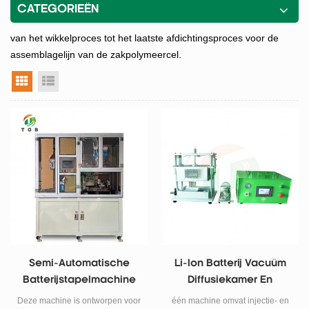
CATEGORIEËN
van het wikkelproces tot het laatste afdichtingsproces voor de
assemblagelijn van de zakpolymeercel.
rasterweergave
lijstweergave
Semi-Automatische
Li-Ion Batterij Vacuüm
Batterijstapelmachine
Diffusiekamer En
Voor Batterijelektrode
Elektrolytvullende
Deze machine is ontworpen voor
één machine omvat injectie- en