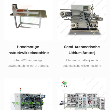
Handmatige
Semi-Automatische
Insteekwikkelmachine
Lithium Batterij
Voor Lithiumbatterij
Wikkelmachine
tob-jrj-02 handmatige
lithium-ion batterij semi-
opwindmachine wordt gebruikt
automatische wikkelmachine
voor het samen opwinden van
voor cilindrische of vierkante
anode-/kathode-elektroden van
lithium-ionbatterij.
batterijen met separator in het
onderzoek naar li-
ionbatterijcellen.