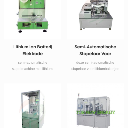
separator voor zakcel.
Lithium Ion Batterij
Semi-Automatische
Elektrode
Stapelaar Voor
Stapelmachine
Lithiumbatterijen
semi-automatische
deze semi-automatische
stapelmachine met lithium-
stapelaar voor lithiumbatterijen
ionbatterij
wordt gebruikt voor het stapelen
van zakcellen.