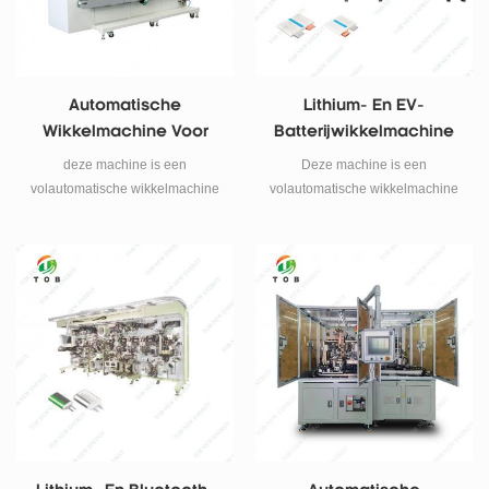
Automatische
Lithium- En EV-
Wikkelmachine Voor
Batterijwikkelmachine
Prismatische Batterij
deze machine is een
Deze machine is een
volautomatische wikkelmachine
volautomatische wikkelmachine
die wordt gebruikt voor het
die wordt gebruikt voor het
prismatisch continu wikkelen van
continu opwinden van EV Power
de zakcel.
Battery en pouch-cellen.