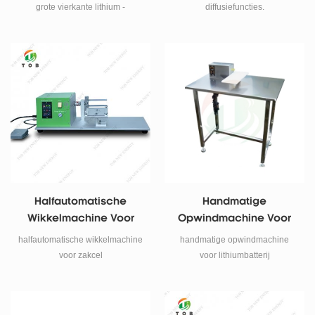
Z-Voudige Montage
Alles-In-Één Machine
grote vierkante lithium -
diffusiefuncties.
ionenstapelstapelontwerp en -
ontwikkeling, gebruik z -vormige
gestapelde chip.
Halfautomatische
Handmatige
Wikkelmachine Voor
Opwindmachine Voor
Zakcel
Lithiumbatterij
halfautomatische wikkelmachine
handmatige opwindmachine
voor zakcel
voor lithiumbatterij