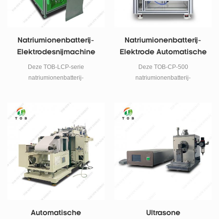
Natriumionenbatterij-
Natriumionenbatterij-
Elektrodesnijmachine
Elektrode Automatische
Snijmachine
Deze TOB-LCP-serie
Deze TOB-CP-500
natriumionenbatterij-
natriumionenbatterij-
elektrodesnijmachine wordt
elektrodesnijmachine heeft een
voornamelijk gebruikt voor het
snijbreedte van 500 mm en kan
snijden van natriumionenbatterij-
worden geschakeld tussen de
anoden en kathode-elektroden
vaste lengtemodus en de
uit één stuk.
inductiemodus.
Automatische
Ultrasone