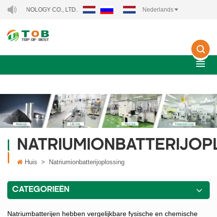
HNOLOGY CO., LTD..
Nederlands
NATRIUMIONBATTERIJOP
Huis
>
Natriumionbatterijoplossing
CATEGORIEËN
Natriumbatterijen hebben vergelijkbare fysische en chemische