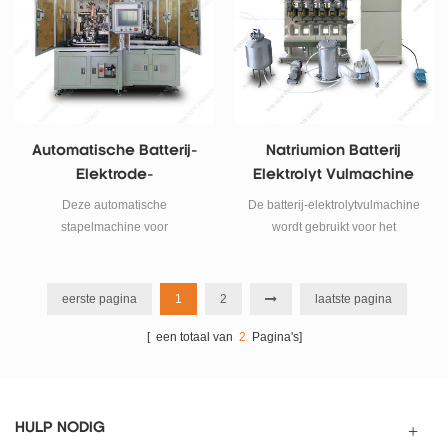
Automatische Batterij-
Natriumion Batterij
Elektrode-
Elektrolyt Vulmachine
Stapelmachine Voor
Deze automatische
De batterij-elektrolytvulmachine
Natriumionbatterij
stapelmachine voor
wordt gebruikt voor het
natriumionenbatterij-elektroden
elektrolytinjectieproces van een
wordt voornamelijk gebruikt in
natriumionenbatterij. Pas eerst
het Z-type stapelproces van
vacuüm toe, elektrolytinjectie
eerste pagina
1
2
laatste pagina
natriumionenzakcellen.
later en voeg vervolgens druk
[ een totaal van
2
toe, de elektrolytabsorptie is zeer
Pagina's]
consistent, betrouwbaar en
volledig.
HULP NODIG