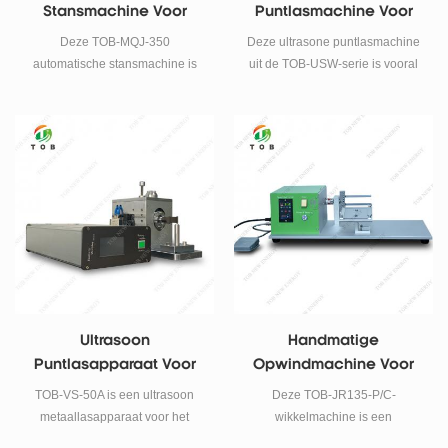
Stansmachine Voor
Puntlasmachine Voor
Natriumionbatterij
Natriumionbatterij
Deze TOB-MQJ-350
Deze ultrasone puntlasmachine
automatische stansmachine is
uit de TOB-USW-serie is vooral
geschikt voor het automatisch
geschikt voor
stansen van
natriumionenbatterij-
natriumbatterijelektroden.
elektrodefolie met
natriumionenbatterijtablassen,
het is geschikt voor zowel anode
als kathode.
Ultrasoon
Handmatige
Puntlasapparaat Voor
Opwindmachine Voor
Het Lassen Van
Onderzoek Naar
TOB-VS-50A is een ultrasoon
Deze TOB-JR135-P/C-
Cilindrische
Natriumionbatterijen
metaallasapparaat voor het
wikkelmachine is een
Batterijdoppen Met
lassen van cilindrische
handmatige wikkelmachine voor