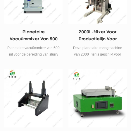
Planetaire
2000L-Mixer Voor
Vacuümmixer Van 500
Productielijn Voor
Ml Voor De Bereiding
Natrium-Ionbatterijen
Planetaire vacuümmixer van 500
Deze planetaire mengmachine
Van Slurry Voor
ml voor de bereiding van slurry
van 2000 liter is geschikt voor
Natriumionbatterijen.
voor natriumionbatterijen.
het mengen en dispergeren van
Dubbelassige menging,
de poeder- en vloeibare
vacuümsysteem en meertraps
materialen van verschillende
snelheidsregeling voor
gangbare batterijen, vooral
materialen met een hoge
geschikt voor productielijnen
viscositeit.
voor natriumionbatterijen.