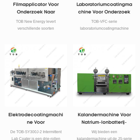
Filmapplicator Voor
Laboratoriumcoatingma
Onderzoek Naar
Chine Voor Onderzoek
Natrium-Ionbatterijen
Naar Natrium-
TOB New Energy levert
TOB-VFC-serie
Ionbatterijen
verschillende soorten
laboratoriumcoatingmachine
filmapplicators voor onderzoek
wordt voornamelijk gebruikt voor
naar natriumionbatterijen.
het coatingproces van natrium-
Verschillende coatingbreedtes,
ionbatterijen en lithium-
diktes en precisies kunnen
ionbatterij-elektroden. Het is
worden aangepast.
geschikt voor laboratoria,
universiteiten en
onderzoeksinstellingen om
batterijonderzoek uit te voeren.
Elektrodecoatingmachi
Kalandermachine Voor
Ne Voor
Natrium-Ionbatterij-
Natriumionbatterijen
Elektrode
De TOB-SY300J-2 Intermittent
Wij bieden een
Lab Coater is een drie-rollen
kalandermachine uit de JS-serie