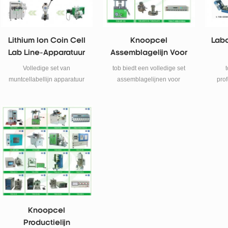
Lithium Ion Coin Cell
Knoopcel
Labo
Lab Line-Apparatuur
Assemblagelijn Voor
Voor Batterij R & D
Lab R & D
Volledige set van
tob biedt een volledige set
muntcellabellijn apparatuur
assemblagelijnen voor
prof
en materialen voor lithium-
knoopcellen voor r & d voor
super
ion batterij R & D.
lithium-ionbatterijen in
laboratoria.
b
pr
ha
kogelm
e
Knoopcel
Productielijn