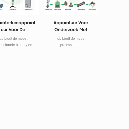
ratoriumapparat
Apparatuur Voor
Uur Voor De
Onderzoek Met
Productie Van
Muntcellen
tob biedt de meest
tob biedt de meest
Batterijen
essionele b attery en
professionele
capacitor laboratorium
knoopcellaboratoriumonderz
apparatuur voor
oeksapparatuur voor onze
atterijonderzoek en
klanten.
oductie. ik ncluding
ndschoenenkastje,
olen, viscositeitsmeter
n moffeloven, etc.