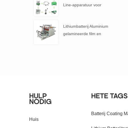
Line-apparatuur voor
batterij R & D
Lithiumbatterij Aluminium
gelamineerde film en
batterijscheider
snijmachine
HULP
HETE TAGS
NODIG
Batterij Coating 
Huis