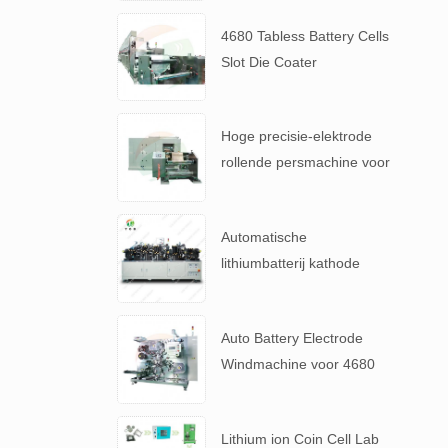
4680 Tabless Battery Cells
Slot Die Coater
Elektrodecoating machine
Hoge precisie-elektrode
rollende persmachine voor
4680 Tabless batterij
Automatische
lithiumbatterij kathode
elektrode maken machine
Auto Battery Electrode
Windmachine voor 4680
Tabless batterij
Lithium ion Coin Cell Lab