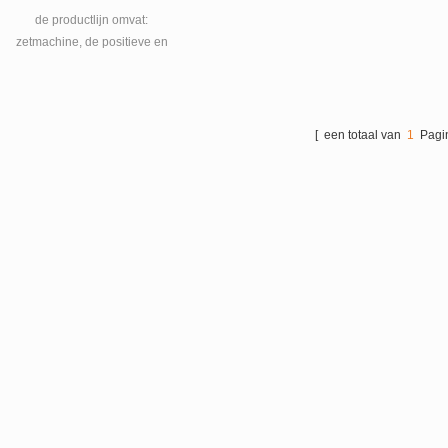
de productlijn omvat:
zetmachine, de positieve en
negatieve vulmachine,
cachemachine, de positieve
en negatieve combinatie van
machines, plus zink-
[ een totaal van
1
Pagin
negatieve
elektrodemachines,
automatische positieve
elektrode in de
scheidingsmachine,
schermschilmachines,
inktmachines.