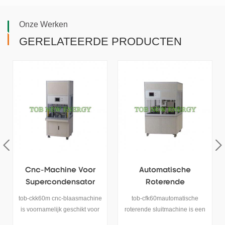
Onze Werken
GERELATEERDE PRODUCTEN
Voor
Automatische
Supercondensator 
ator
Roterende
Cilinderbatterijwikk
Sluitmachine Voor
Machine
smachine
tob-cfk60mautomatische
deze machine is
Supercondensator
ikt voor
roterende sluitmachine is een
volautomatische
 de
van de
wikkelmachine die word