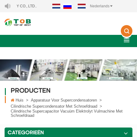
Y CO., LTD..
Nederlands
PRODUCTEN
Huis
>
Apparatuur Voor Supercondensatoren
>
Cilindrische Supercondensator Met Schroefdraad
>
Cilindrische Supercapacitor Vacuüm Elektrolyt Vulmachine Met
Schroefdraad
CATEGORIEËN