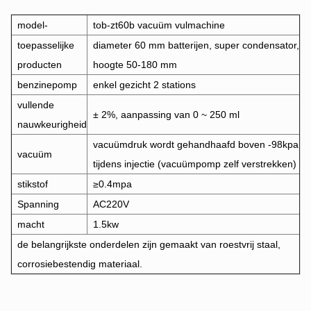
model-
tob-zt60b vacuüm vulmachine
toepasselijke
diameter 60 mm batterijen, super condensator,
producten
hoogte 50-180 mm
benzinepomp
enkel gezicht 2 stations
vullende
± 2%, aanpassing van 0 ~ 250 ml
nauwkeurigheid
vacuümdruk wordt gehandhaafd boven -98kpa
vacuüm
tijdens injectie (vacuümpomp zelf verstrekken)
stikstof
≥0.4mpa
Spanning
AC220V
macht
1.5kw
de belangrijkste onderdelen zijn gemaakt van roestvrij staal,
corrosiebestendig materiaal.