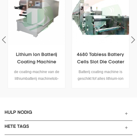
4680 Tabless Battery
Desktop Rol Om
Cells Slot Die Coater
Continue Coating
Elektrodecoating
Machine Te Rollen
Batterij coating machine is
de tob-tbj-180c desktop
Machine
geschikt fof alles lithium-ion
continue coatingmachine is
Batterijelektrode
een kleine roll-to-rolling
voorbereiding, het is geschikt
coatingmachine voor
voor 4680 Tabless batterij
laboratoriumonderzoek, hij
Ook.
wordt geassembleerd door
een uiterst nauwkeurig
HULP NODIG
coatingapparaat, geschikt voor
instellingen, universitair en
HETE TAGS
fabrieksonderzoek op