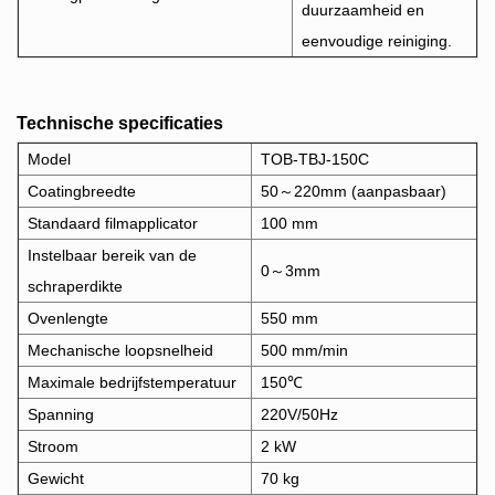
duurzaamheid en
eenvoudige reiniging.
Technische specificaties
Model
TOB-TBJ-150C
Coatingbreedte
50～220mm (aanpasbaar)
Standaard filmapplicator
100 mm
Instelbaar bereik van de
0～3mm
schraperdikte
Ovenlengte
550 mm
Mechanische loopsnelheid
500 mm/min
Maximale bedrijfstemperatuur
150℃
Spanning
220V/50Hz
Stroom
2 kW
Gewicht
70 kg