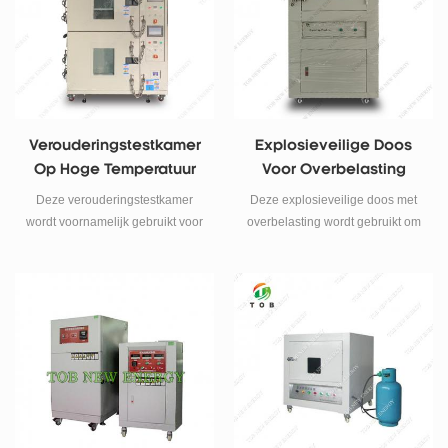
Verouderingstestkamer
Explosieveilige Doos
Op Hoge Temperatuur
Voor Overbelasting
Voor Lithium-Ionbatterij
Voor Lithium-Ionbatterij
Deze verouderingstestkamer
Deze explosieveilige doos met
wordt voornamelijk gebruikt voor
overbelasting wordt gebruikt om
batterijtests op hoge
explosie of verbranding van
temperatuur, constante
onnodige schade aan het
temperatuurtest.
testpersoneel bij overbelasting
en overontlading van de batterij
te voorkomen.