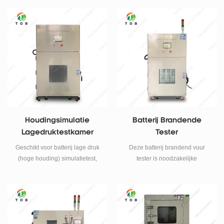
elektrische en elektronische
producten, componenten en
andere materialen, hoge lage
temperatuurtest,
temperatuurverandering,
vochtige hitte, enz.
Houdingsimulatie
Batterij Brandende
Lagedruktestkamer
Tester
Voor Lithium-Ionbatterij
Brandtestapparatuur
Geschikt voor batterij lage druk
Deze batterij brandend vuur
Voor Lithium-Ioncel
(hoge houding) simulatietest,
tester is noodzakelijke
alle testexemplaren worden
testapparatuur voor
getest onder 11,6 kPa (1,68 psi)
verschillende batterijfabrikanten,
kwaliteitsinspectie- en
controleafdelingen.