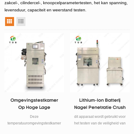
zakcel-, cilindercel-, knoopcelparametertesten, het kan spanning,
levensduur, capaciteit en weerstand testen.
rasterweergave
lijstweergave
Omgevingstestkamer
Lithium-Ion Batterij
Op Hoge Lage
Nagel Penetratie Crush
Temperatuur
Tester
Deze
dit apparaat wordt gebruikt voor
temperatuuromgevingstestkamer
het testen van de veiligheid van
wordt voornamelijk gebruikt voor
lithium-ionbatterijen.