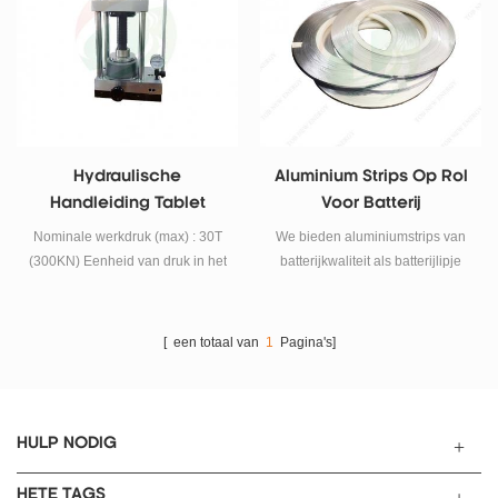
om li-ionzakjescellen en
manufacturing en de onderdelen
cilindercellen voor te bereiden in
monteren.
r & amp; d-laboratoria en
productielijnen.
Hydraulische
Aluminium Strips Op Rol
Handleiding Tablet
Voor Batterij
Press Machine
Nominale werkdruk (max) : 30T
We bieden aluminiumstrips van
(300KN) Eenheid van druk in het
batterijkwaliteit als batterijlipje
systeem (max) : 30MPa
voor kathode. Dienstverlening
(300kgf/cm*cm)
op maat bieden.
[ een totaal van
1
Pagina's]
HULP NODIG
HETE TAGS