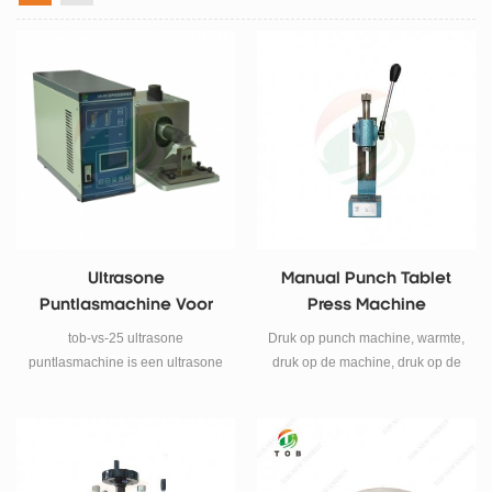
Ultrasone
Manual Punch Tablet
Puntlasmachine Voor
Press Machine
Het Lassen Van
tob-vs-25 ultrasone
Druk op punch machine, warmte,
Aluminium En
puntlasmachine is een ultrasone
druk op de machine, druk op de
Aluminiumfolie
metalen lasser die is ontworpen
machine, op grote Schaal
voor het lassen van
gebruikt in huis apparaat
aluminiumfoliekathode-
industrie ,elektronische indutrical
elektrodeplaten aluminiumfolie
,eletrical,klok industrie
en al tab op stroomcollectoren
camera,micro-motor