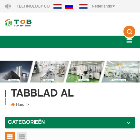
NERGY TECHNOLOGY CO., LTD..
Nederlands
TABBLAD AL
Huis
>
CATEGORIEËN
rasterweergave
lijstweergave