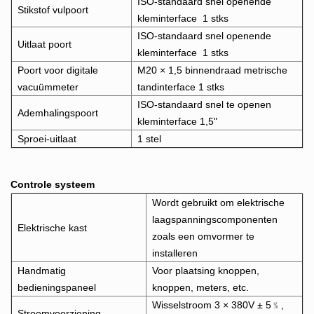
ISO-standaard snel openende
Stikstof vulpoort
kleminterface
1 stks
ISO-standaard snel openende
Uitlaat poort
kleminterface
1 stks
Poort voor digitale
M20 × 1,5 binnendraad metrische
vacuümmeter
tandinterface
1 stks
ISO-standaard snel te openen
Ademhalingspoort
kleminterface 1,5"
Sproei-uitlaat
1 stel
Controle systeem
Wordt gebruikt om elektrische
laagspanningscomponenten
Elektrische kast
zoals een omvormer te
installeren
Handmatig
Voor plaatsing knoppen,
bedieningspaneel
knoppen, meters, etc.
Wisselstroom 3 × 380V ± 5﹪,
Stroomvoorziening