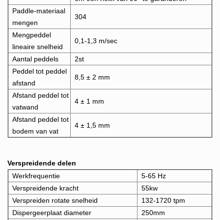
Paddle-materiaal
304
mengen
Mengpeddel
0,1-1,3 m/sec
lineaire snelheid
Aantal peddels
2st
Peddel tot peddel
8,5 ± 2 mm
afstand
Afstand peddel tot
4 ± 1 mm
vatwand
Afstand peddel tot
4 ± 1,5 mm
bodem van vat
Verspreidende delen
Werkfrequentie
5-65 Hz
Verspreidende kracht
55kw
Verspreiden rotat
e snelheid
132-1720 tpm
Dispergeerplaat diameter
250mm