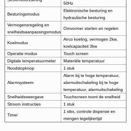
50Hz
Elektronische besturing en
Besturingsmodus
hydraulische besturing
Vermogensregeling en
Omvormer starten en regelen
snelheidsaanpassingsmodus
Airco koeling, vermogen 2kw,
Koelmodus
koelcapaciteit 3kw
Operatie modus
Touch screen
Digitale temperatuurmeter
Materiële temperatuur
Noodstopknop
1 stuk
Alarm bij te hoge temperatuur,
Alarmsysteem
alarmuitschakeling bij te hoge
temperatuur, alarmuitschakeling
Snelheidsweergave
Touchscreen toont de snelheid
Stroom instructies
1 stuk
1 stks, controle dispersie en
Timer
mengen tegelijkertijd