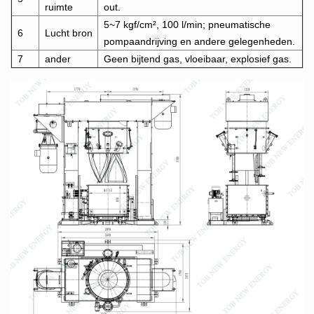
ruimte
out.
5~7 kgf/cm², 100 l/min; pneumatische
6
Lucht bron
pompaandrijving en andere gelegenheden.
7
ander
Geen bijtend gas, vloeibaar, explosief gas.