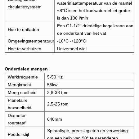
waterinlaattemperatuur van de mantel
circulatiesysteem
≤8°C is en het koelwaterdebiet groter
is dan 100 l/min
Een G1-1/2" driedelige kogelkraan aan
Hoe te ontladen
de onderkant van het vat
Omgevingstemperatuur
-10°C~+120°C
Hoe te verhuizen
Universeel wiel
Onderdelen mengen
Werkfrequentie
5-50 Hz
Mengkracht
55kw
Meng snelheid
3,8-38 tpm
Planetaire
2,5-25 tpm
boxsnelheid
Diameter
640mm
roerstaaf
Spiraaltype, precisiegieten en verwerking
Peddel stijl
om een ​​helix van 90° te garanderen