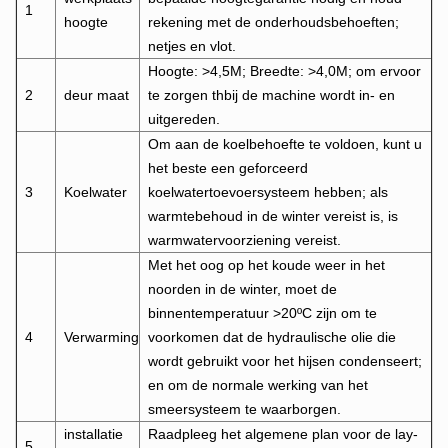
1
hoogte
rekening met de onderhoudsbehoeften;
netjes en vlot.
Hoogte: >4,5M; Breedte: >4,0M; om ervoor
2
deur maat
te zorgen th
bij de machine wordt in- en
uitgereden.
Om aan de koelbehoefte te voldoen, kunt u
het beste een geforceerd
3
Koelwater
koelwatertoevoersysteem hebben; als
warmtebehoud in de winter vereist is, is
warmwatervoorziening vereist.
Met het oog op het koude weer in het
noorden in de winter, moet de
binnentemperatuur >20ºC zijn om te
4
Verwarming
voorkomen dat de hydraulische olie die
wordt gebruikt voor het hijsen condenseert;
en om de normale werking van het
smeersysteem te waarborgen.
installatie
Raadpleeg het algemene plan voor de lay-
5