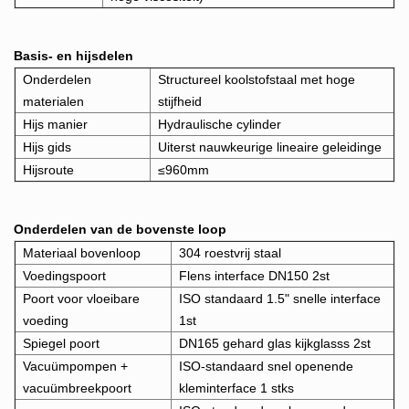
Basis- en hijsdelen
Onderdelen
Structureel koolstofstaal met hoge
materialen
stijfheid
Hijs manier
Hydraulische cylinder
Hijs gids
Uiterst nauwkeurige lineaire geleiding
e
Hijsroute
≤960mm
Onderdelen van de bovenste loop
Materiaal bovenloop
304 roestvrij staal
Voedingspoort
Flens interface DN150 2st
Poort voor vloeibare
ISO standaard 1.5" snelle interface
voeding
1st
Spiegel poort
DN165 gehard glas kijkglas
ss 2st
Vacuümpompen +
ISO-standaard snel openende
vacuümbreekpoort
kleminterface
1 stks