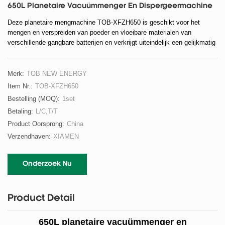
650L Planetaire Vacuümmenger En Dispergeermachine
Deze planetaire mengmachine TOB-XFZH650 is geschikt voor het
mengen en verspreiden van poeder en vloeibare materialen van
verschillende gangbare batterijen en verkrijgt uiteindelijk een gelijkmatig
gemengde batterijslurrie. Bijzonder geschikt voor processen met hoge
viscositeit.
Merk:
TOB NEW ENERGY
Item Nr.:
TOB-XFZH650
Bestelling (MOQ):
1set
Betaling:
L/C,T/T
Product Oorsprong:
China
Verzendhaven:
XIAMEN
Onderzoek Nu
Product Detail
650L planetaire vacuümmenger en