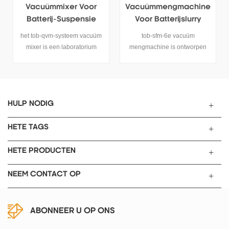
Vacuümmengmachine
Vacuümmengapparat
Voor Batterijslurry
Uur Met Handwiel
tob-sfm-6e vacuüm
dit tob-zkjb-systeem vacuüm
mengmachine is ontworpen
mengapparatuur is een zeer
voor het maken van grote
efficiënte apparatuur met een
hoeveelheden chemische
set vacuümmenging en
verbindingen via mengen en
dispersie samen, het is
mengen in een enkele
geschikt voor het
container onder vacuüm
experimenteren met
HULP NODIG
aangedreven door alleen
lithiumelektriciteit voor het
elektriciteit .
mengproces van anode- en
HETE TAGS
kathodepasta, en ook andere
lijm-, chemische en andere
HETE PRODUCTEN
industrieën.
NEEM CONTACT OP
ABONNEER U OP ONS