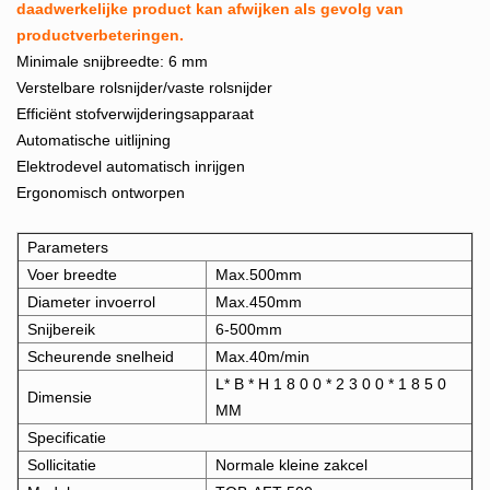
daadwerkelijke product kan afwijken als gevolg van
productverbeteringen.
Minimale snijbreedte: 6 mm
Verstelbare rolsnijder/vaste rolsnijder
Efficiënt stofverwijderingsapparaat
Automatische uitlijning
Elektrodevel automatisch inrijgen
Ergonomisch ontworpen
Parameters
Voer breedte
Max.500mm
Diameter invoerrol
Max.450mm
Snijbereik
6-500mm
Scheurende snelheid
Max.40m/min
L* B * H 1 8 0 0 * 2 3 0 0 * 1 8 5 0
Dimensie
MM
Specificatie
Sollicitatie
Normale kleine zakcel