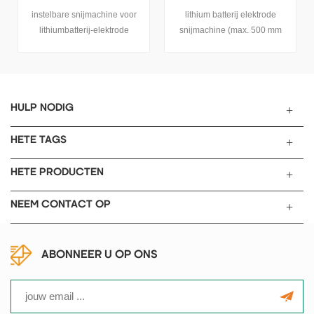
Strip
lithium batterij elektrode
Nickel Cutting Machine For
snijmachine (max. 500 mm
Battery Nickel Strip
breedte) voor elektroden van
cilindrische en zakbatterij.
HULP NODIG
HETE TAGS
HETE PRODUCTEN
NEEM CONTACT OP
ABONNEER U OP ONS