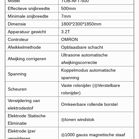
Model
TOB-AFT-500
Effectieve snijbreedte
500mm
Minimale snijbreedte
7mm
Dimensie
1800*2300*1850mm
Apparatuur gewicht
3.2T
Controleur
OMRON
Afwikkelmethode
Opblaasbare schacht
Ultrasone automatische
Afwijking corrigeren
afwijkingscorrectie
Koppelmodus automatische
Spanning
spanning
Vaste rolsnijder (◎Verstelbare
Scheuren
rolsnijder)
Verwijdering van
Omkeerbare rollende borstel
elektrodestof
Elektrode Statische
◎Ionen windstok
Eliminatie
Elektrode ijzer
◎1000 gauss magnetische staaf
verwijderen