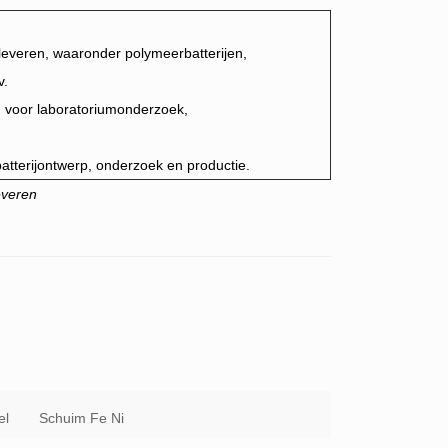
 leveren, waaronder polymeerbatterijen,
v.
en voor laboratoriumonderzoek,
batterijontwerp, onderzoek en productie.
everen
el
Schuim Fe Ni