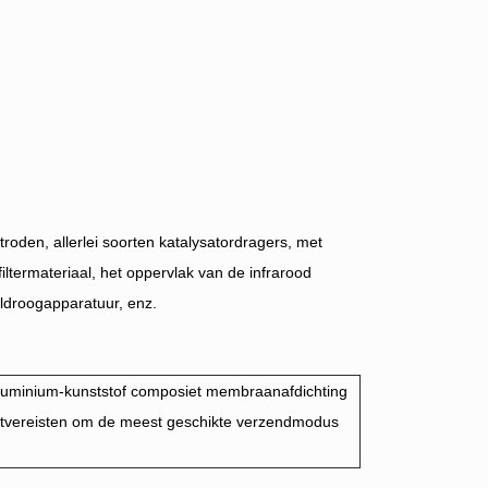
troden, allerlei soorten katalysatordragers, met
ltermateriaal, het oppervlak van de infrarood
aldroogapparatuur, enz.
 aluminium-kunststof composiet membraanafdichting
tvereisten om de meest geschikte verzendmodus