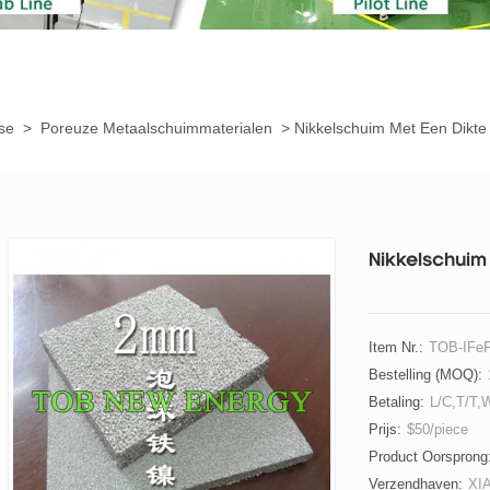
yse
>
Poreuze Metaalschuimmaterialen
>
Nikkelschuim Met Een Dikt
Nikkelschuim
Item Nr.:
TOB-IFeF
Bestelling (MOQ):
Betaling:
L/C,T/T,
Prijs:
$50/piece
Product Oorsprong
Verzendhaven:
XI