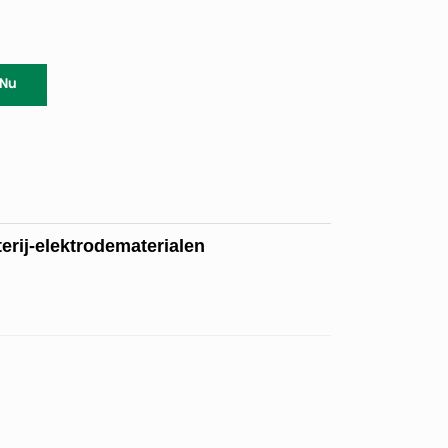
 Nu
erij-elektrodematerialen