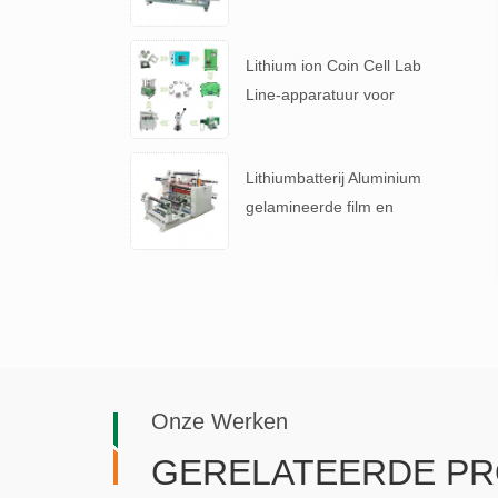
Tabless batterij
Lithium ion Coin Cell Lab
Line-apparatuur voor
batterij R & D
Lithiumbatterij Aluminium
gelamineerde film en
batterijscheider
snijmachine
Onze Werken
GERELATEERDE P