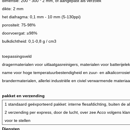
dimensie: 200 * 300 * 2 mm, of aangepast als verzoek
dikte: 2 mm
het diafragma: 0,1 mm - 10 mm (5-130ppi)
porositeit: 75-98%
doorvoergat: ≥98%
bulkdichtheid: 0,1-0,8 g / cm3
toepassingsveld
dragermaterialen voor uitlaatgasreinigers, materialen voor batterijelek
name voor hoge temperatuurbestendigheid en zuur- en alkalicorrosiefi
brandermaterialen, allerlei industriële en civiel verwarmende materia
pakket en verzending
1 standaard geëxporteerd pakket: interne flesafdichting, buiten de
2 verzending per express, door de lucht, over zee Acco
volgens klan
voor te stellen
Diensten