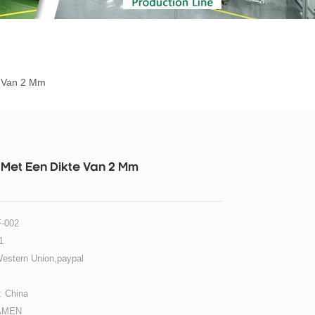
e Van 2 Mm
 Met Een Dikte Van 2 Mm
-002
1
Western Union,paypal
:
China
AMEN