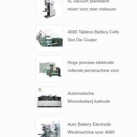
5L vacuüm planetaire
mixer voor zeer viskeuze
accubrij
4680 Tabless Battery Cells
Slot Die Coater
Elektrodecoating machine
Hoge precisie-elektrode
rollende persmachine voor
4680 Tabless batterij
Automatische
lithiumbatterij kathode
elektrode maken machine
Auto Battery Electrode
Windmachine voor 4680